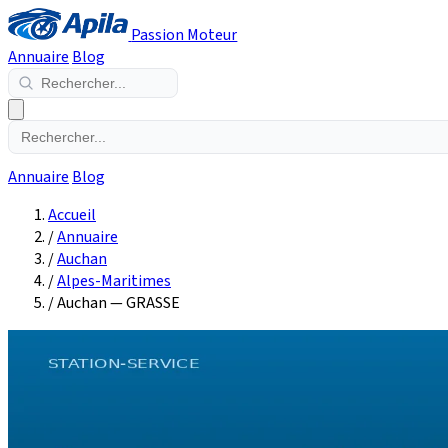
Passion Moteur
Annuaire
Blog
Annuaire
Blog
Accueil
/
Annuaire
/
Auchan
/
Alpes-Maritimes
/
Auchan — GRASSE