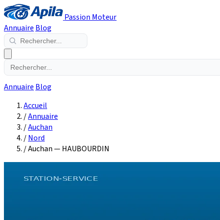
Passion Moteur
Annuaire
Blog
Annuaire
Blog
Accueil
/
Annuaire
/
Auchan
/
Nord
/
Auchan — HAUBOURDIN