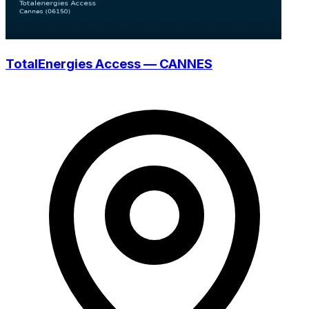
TotalEnergies Access — CANNES