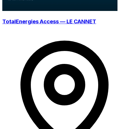
TotalEnergies Access — LE CANNET