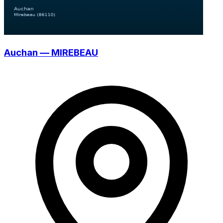
Auchan — MIREBEAU