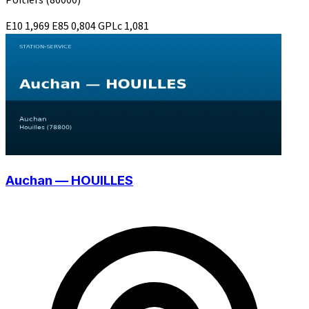
Poitiers
(86000)
E10
1,969
E85
0,804
GPLc
1,081
Auchan — HOUILLES