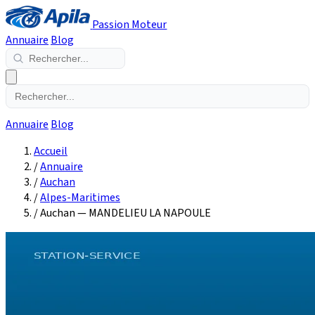
Passion Moteur
Annuaire
Blog
Annuaire
Blog
Accueil
/
Annuaire
/
Auchan
/
Alpes-Maritimes
/
Auchan — MANDELIEU LA NAPOULE