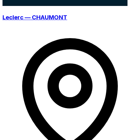
Leclerc — CHAUMONT