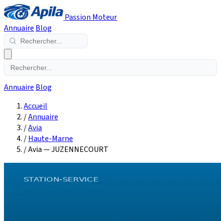
Passion Moteur
Annuaire
Blog
Annuaire
Blog
Accueil
/
Annuaire
/
Avia
/
Haute-Marne
/
Avia — JUZENNECOURT