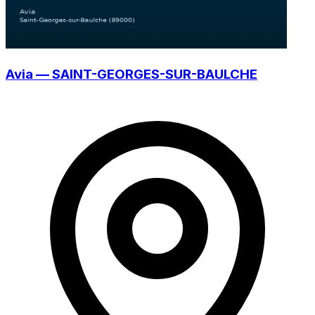
Avia — SAINT-GEORGES-SUR-BAULCHE