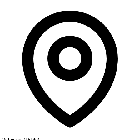
Villejésus
(16140)