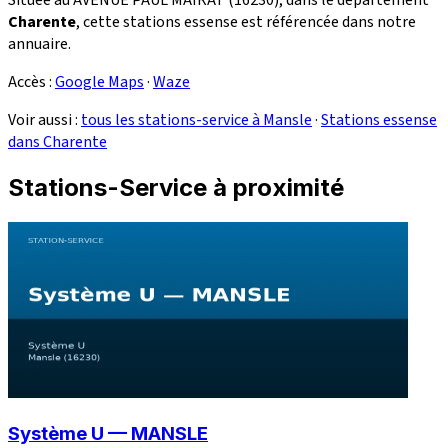
Charente
, cette stations essense est référencée dans notre
annuaire.
Accès :
Google Maps
·
Waze
Voir aussi :
tous les stations-service à Mansle
·
Stations essense
dans Charente
Stations-Service à proximité
Système U — MANSLE