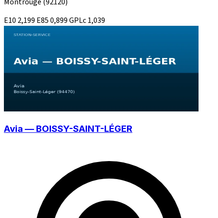
Montrouge
(92120)
E10
2,199
E85
0,899
GPLc
1,039
Avia — BOISSY-SAINT-LÉGER