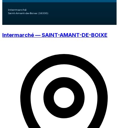
Intermarché — SAINT-AMANT-DE-BOIXE