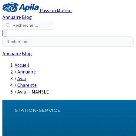
Passion Moteur
Annuaire
Blog
Annuaire
Blog
Accueil
/
Annuaire
/
Avia
/
Charente
/
Avia — MANSLE