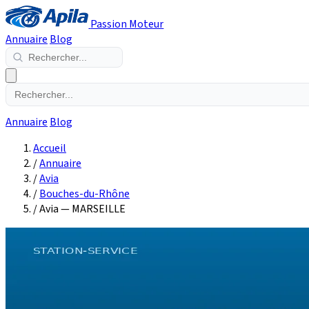
Passion Moteur
Annuaire
Blog
Annuaire
Blog
Accueil
/
Annuaire
/
Avia
/
Bouches-du-Rhône
/
Avia — MARSEILLE