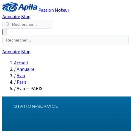
Passion Moteur
Annuaire
Blog
Annuaire
Blog
Accueil
/
Annuaire
/
Avia
/
Paris
/
Avia — PARIS