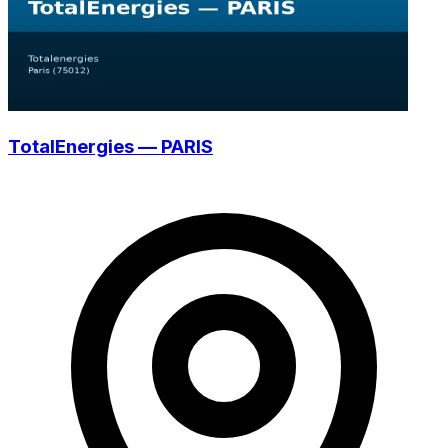
TotalEnergies — PARIS