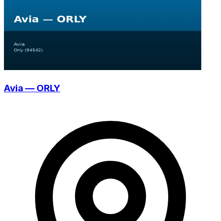
Avia — ORLY