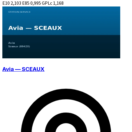
E10
2,103
E85
0,995
GPLc
1,168
Avia — SCEAUX