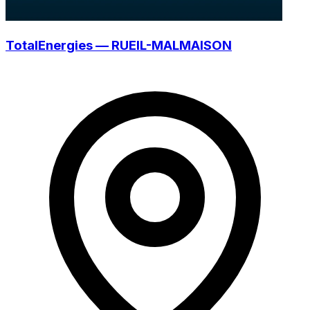
TotalEnergies — RUEIL-MALMAISON