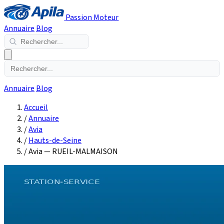
Passion Moteur
Annuaire
Blog
Annuaire
Blog
Accueil
/
Annuaire
/
Avia
/
Hauts-de-Seine
/
Avia — RUEIL-MALMAISON