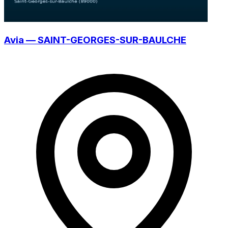
Avia — SAINT-GEORGES-SUR-BAULCHE