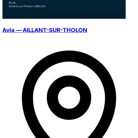
Avia — AILLANT-SUR-THOLON