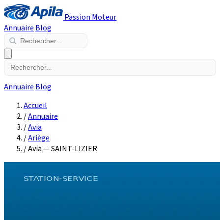
Passion Moteur
Annuaire
Blog
Annuaire
Blog
Accueil
/
Annuaire
/
Avia
/
Ariège
/
Avia — SAINT-LIZIER