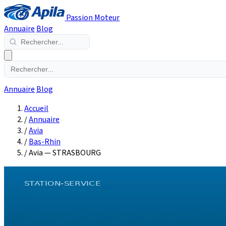
Passion Moteur
Annuaire
Blog
Annuaire
Blog
Accueil
/
Annuaire
/
Avia
/
Bas-Rhin
/
Avia — STRASBOURG