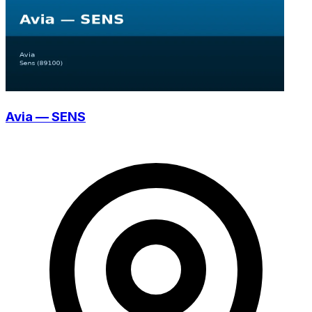
Avia — SENS