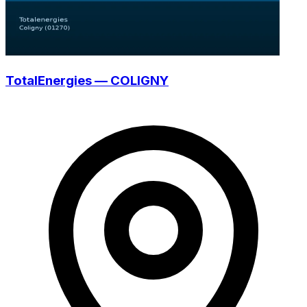
TotalEnergies — COLIGNY