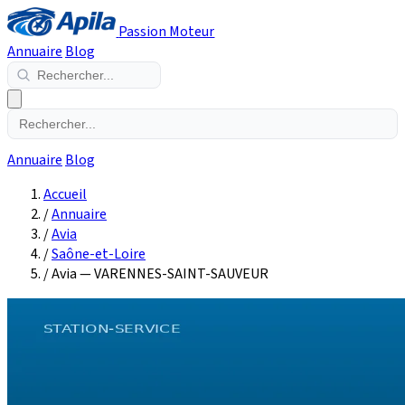
Passion Moteur
Annuaire
Blog
Annuaire
Blog
Accueil
/
Annuaire
/
Avia
/
Saône-et-Loire
/
Avia — VARENNES-SAINT-SAUVEUR