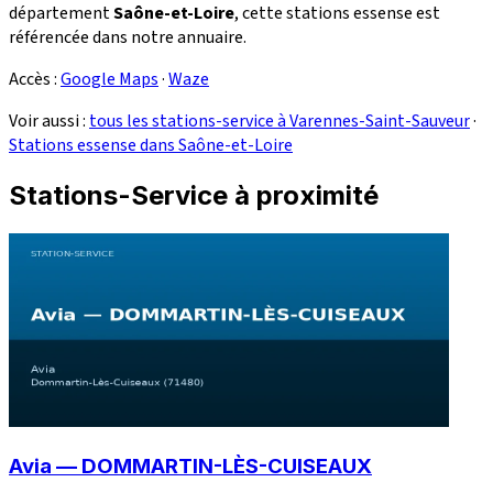
département
Saône-et-Loire
, cette stations essense est
référencée dans notre annuaire.
Accès :
Google Maps
·
Waze
Voir aussi :
tous les stations-service à Varennes-Saint-Sauveur
·
Stations essense dans Saône-et-Loire
Stations-Service à proximité
Avia — DOMMARTIN-LÈS-CUISEAUX