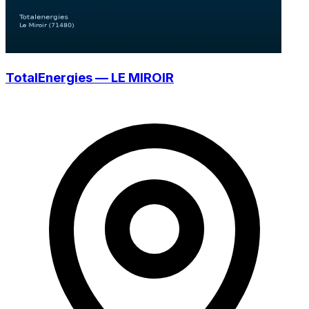
TotalEnergies — LE MIROIR