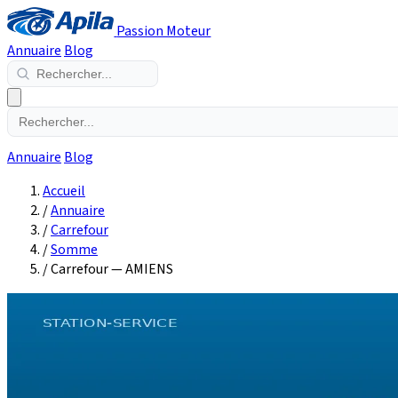
Passion Moteur
Annuaire
Blog
Annuaire
Blog
Accueil
/
Annuaire
/
Carrefour
/
Somme
/
Carrefour — AMIENS