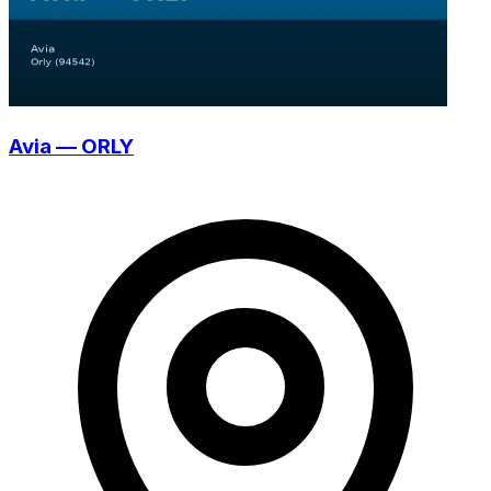
Avia — ORLY