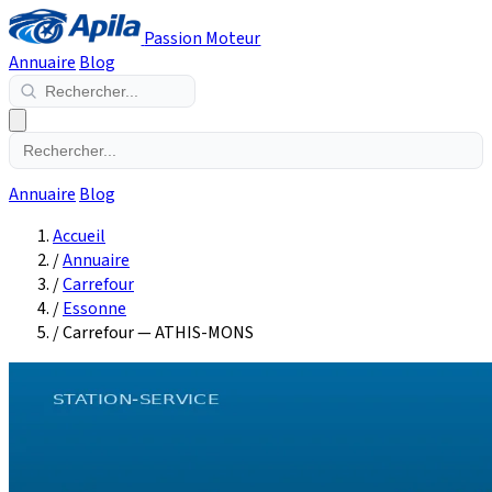
Passion Moteur
Annuaire
Blog
Annuaire
Blog
Accueil
/
Annuaire
/
Carrefour
/
Essonne
/
Carrefour — ATHIS-MONS