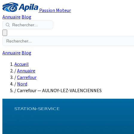
Passion Moteur
Annuaire
Blog
Annuaire
Blog
Accueil
/
Annuaire
/
Carrefour
/
Nord
/
Carrefour — AULNOY-LEZ-VALENCIENNES