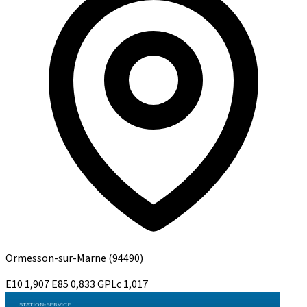
Ormesson-sur-Marne
(94490)
E10
1,907
E85
0,833
GPLc
1,017