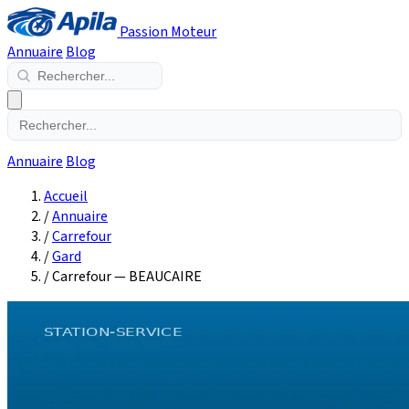
Passion Moteur
Annuaire
Blog
Annuaire
Blog
Accueil
/
Annuaire
/
Carrefour
/
Gard
/
Carrefour — BEAUCAIRE