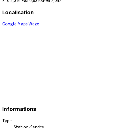
E10
2,016
E85
0,839
SP95
2,052
Localisation
Google Maps
Waze
Informations
Type
Station-Service