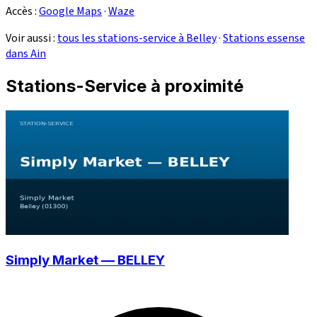
Accès :
Google Maps
·
Waze
Voir aussi :
tous les stations-service à Belley
·
Stations essense
dans Ain
Stations-Service à proximité
Simply Market — BELLEY