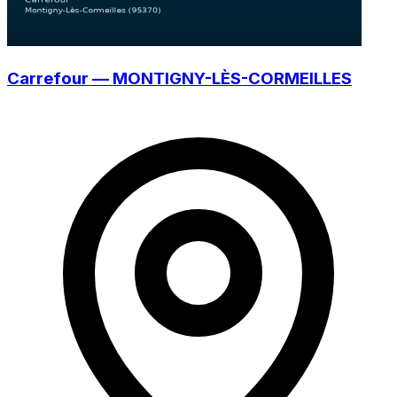
Carrefour — MONTIGNY-LÈS-CORMEILLES