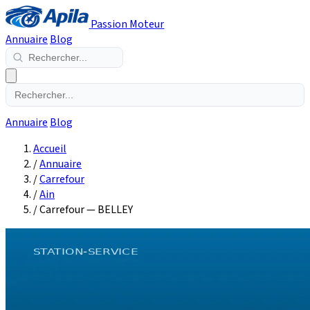
Passion Moteur
Annuaire
Blog
Annuaire
Blog
Accueil
/
Annuaire
/
Carrefour
/
Ain
/
Carrefour — BELLEY