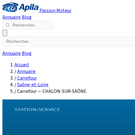
Passion Moteur
Annuaire
Blog
Annuaire
Blog
Accueil
/
Annuaire
/
Carrefour
/
Saône-et-Loire
/
Carrefour — CHALON-SUR-SAÔNE