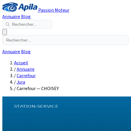
Passion Moteur
Annuaire
Blog
Annuaire
Blog
Accueil
/
Annuaire
/
Carrefour
/
Jura
/
Carrefour — CHOISEY