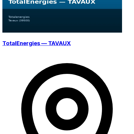
TotalEnergies — TAVAUX