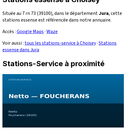
Située au 7 rn 73 (39100), dans le département
Jura
, cette
stations essense est référencée dans notre annuaire.
Accès :
Google Maps
·
Waze
Voir aussi :
tous les stations-service à Choisey
·
Stations
essense dans Jura
Stations-Service à proximité