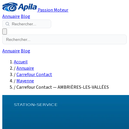
Passion Moteur
Annuaire
Blog
Annuaire
Blog
Accueil
/
Annuaire
/
Carrefour Contact
/
Mayenne
/
Carrefour Contact — AMBRIÈRES-LES-VALLÉES