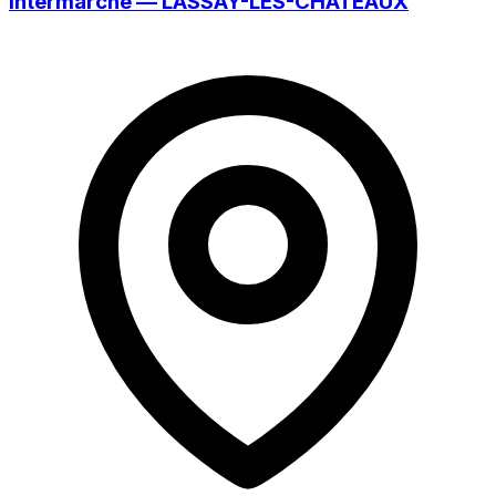
Intermarché — LASSAY-LES-CHÂTEAUX