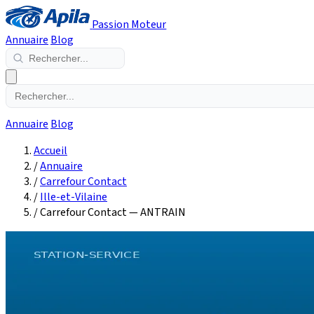
Passion Moteur
Annuaire
Blog
Annuaire
Blog
Accueil
/
Annuaire
/
Carrefour Contact
/
Ille-et-Vilaine
/
Carrefour Contact — ANTRAIN