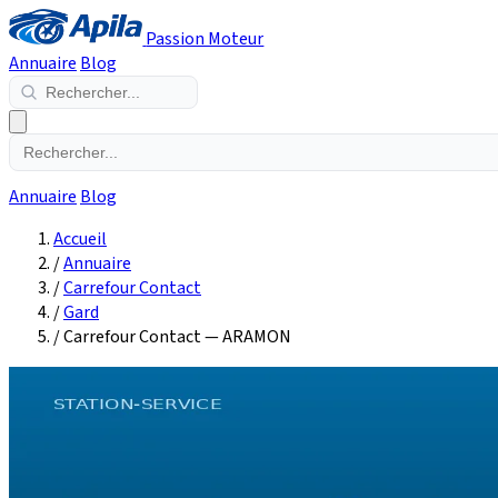
Passion Moteur
Annuaire
Blog
Annuaire
Blog
Accueil
/
Annuaire
/
Carrefour Contact
/
Gard
/
Carrefour Contact — ARAMON