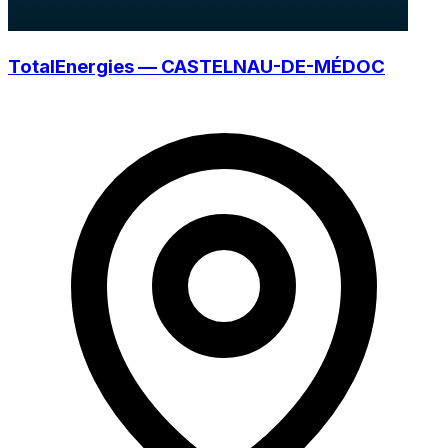
TotalEnergies — CASTELNAU-DE-MÉDOC