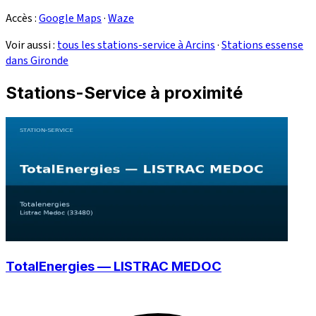
Accès :
Google Maps
·
Waze
Voir aussi :
tous les stations-service à Arcins
·
Stations essense
dans Gironde
Stations-Service à proximité
TotalEnergies — LISTRAC MEDOC