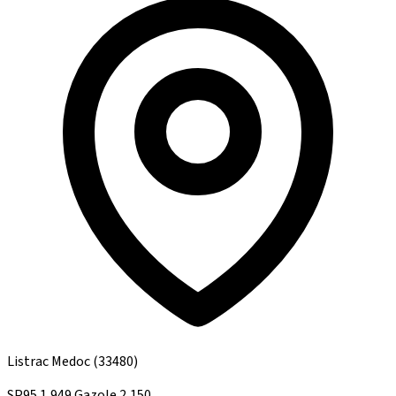
Listrac Medoc
(33480)
SP95
1,949
Gazole
2,150