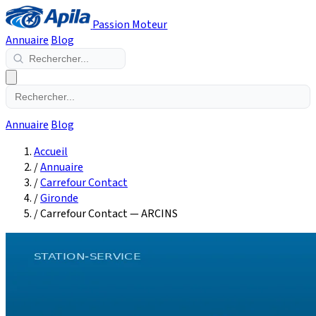
Passion Moteur
Annuaire
Blog
Annuaire
Blog
Accueil
/
Annuaire
/
Carrefour Contact
/
Gironde
/
Carrefour Contact — ARCINS