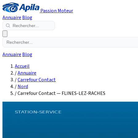
Passion Moteur
Annuaire
Blog
Annuaire
Blog
Accueil
/
Annuaire
/
Carrefour Contact
/
Nord
/
Carrefour Contact — FLINES-LEZ-RACHES