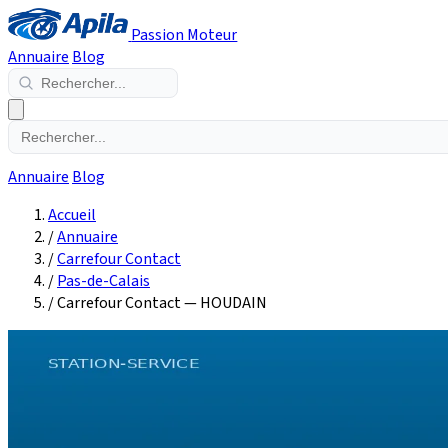
Passion Moteur
Annuaire
Blog
Annuaire
Blog
Accueil
/
Annuaire
/
Carrefour Contact
/
Pas-de-Calais
/
Carrefour Contact — HOUDAIN