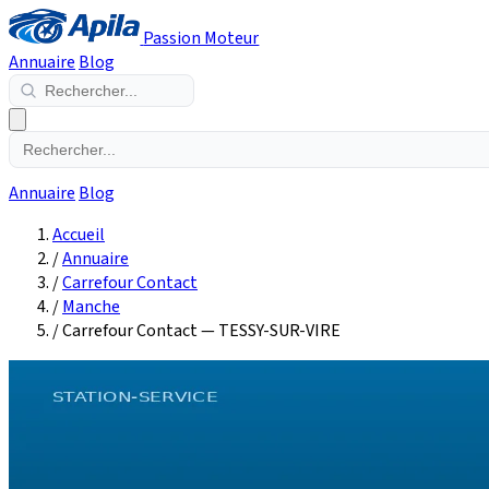
Passion Moteur
Annuaire
Blog
Annuaire
Blog
Accueil
/
Annuaire
/
Carrefour Contact
/
Manche
/
Carrefour Contact — TESSY-SUR-VIRE