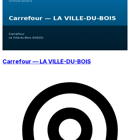
Carrefour — LA VILLE-DU-BOIS