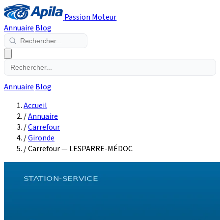
Passion Moteur
Annuaire
Blog
Annuaire
Blog
Accueil
/
Annuaire
/
Carrefour
/
Gironde
/
Carrefour — LESPARRE-MÉDOC