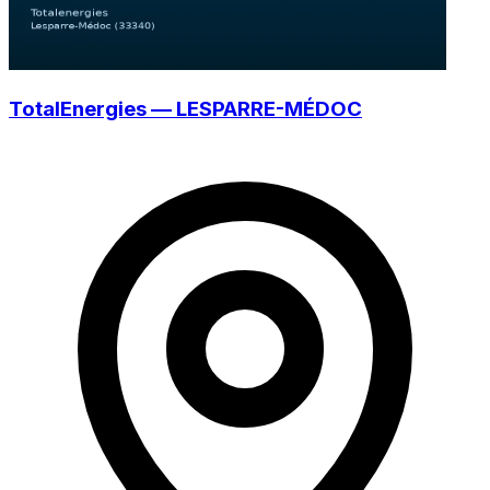
TotalEnergies — LESPARRE-MÉDOC