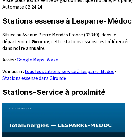
Piste poids lourds
Vente de gaz domestique (Butane, Propane)
Automate CB 24
24
Stations essense à Lesparre-Médoc
Située au Avenue Pierre Mendès France (33340), dans le
département
Gironde
, cette stations essense est référencée
dans notre annuaire.
Accès :
Google Maps
·
Waze
Voir aussi :
tous les stations-service à Lesparre-Médoc
·
Stations essense dans Gironde
Stations-Service à proximité