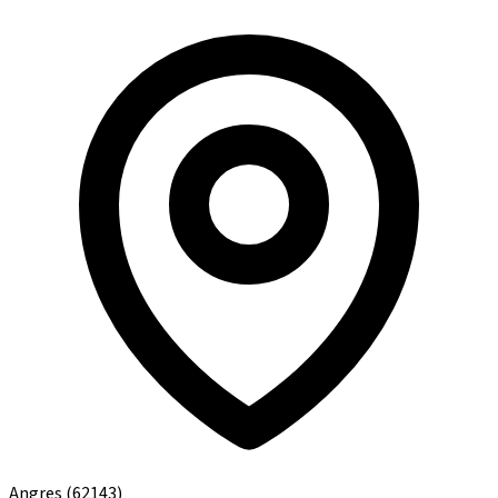
Angres
(62143)