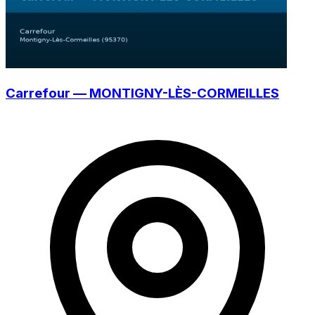
Carrefour — MONTIGNY-LÈS-CORMEILLES