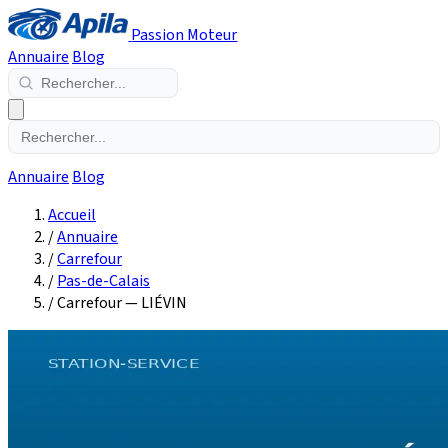
Passion Moteur
Annuaire
Blog
Annuaire
Blog
Accueil
/
Annuaire
/
Carrefour
/
Pas-de-Calais
/
Carrefour — LIÉVIN