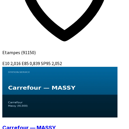
Etampes
(91150)
E10
2,016
E85
0,839
SP95
2,052
Carrefour — MASSY