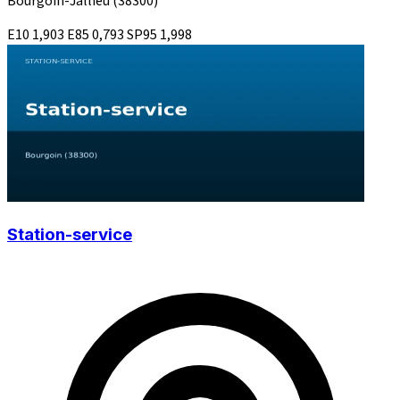
Bourgoin-Jallieu
(38300)
E10
1,903
E85
0,793
SP95
1,998
Station-service