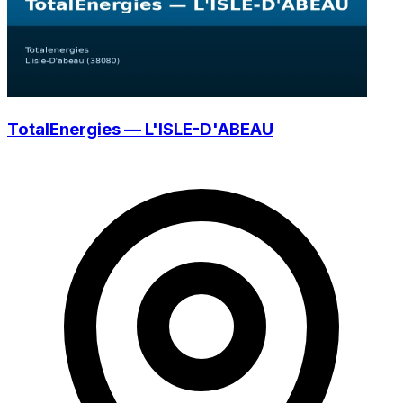
TotalEnergies — L'ISLE-D'ABEAU