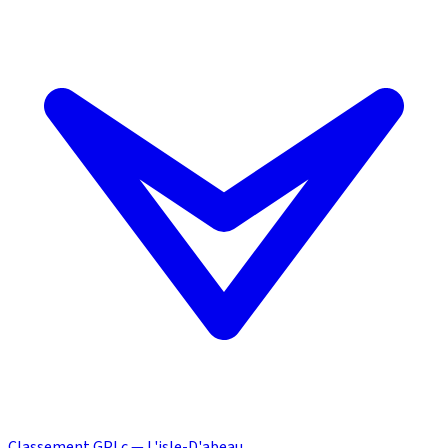
Classement GPLc — L'isle-D'abeau