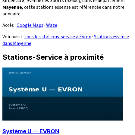
Située au 8, Avenue des Sports (53600), dans le département
Mayenne
, cette stations essense est référencée dans notre
annuaire.
Accès :
Google Maps
·
Waze
Voir aussi :
tous les stations-service à Évron
·
Stations essense
dans Mayenne
Stations-Service à proximité
Système U — EVRON