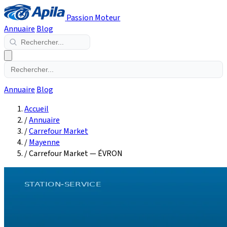
Passion Moteur
Annuaire
Blog
Annuaire
Blog
Accueil
/
Annuaire
/
Carrefour Market
/
Mayenne
/
Carrefour Market — ÉVRON