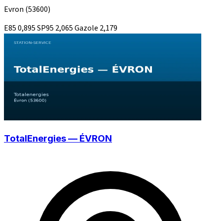
Evron
(53600)
E85
0,895
SP95
2,065
Gazole
2,179
TotalEnergies — ÉVRON