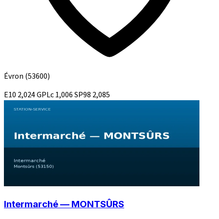
Évron
(53600)
E10
2,024
GPLc
1,006
SP98
2,085
Intermarché — MONTSÛRS