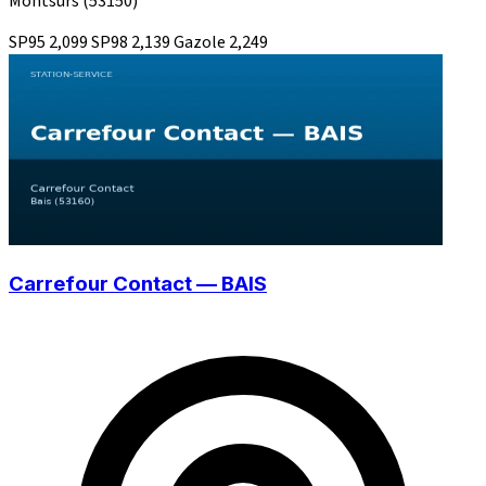
Montsûrs
(53150)
SP95
2,099
SP98
2,139
Gazole
2,249
Carrefour Contact — BAIS