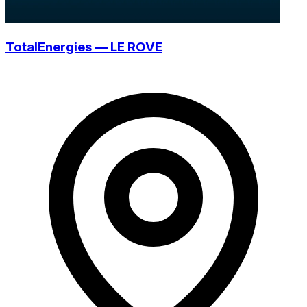
TotalEnergies — LE ROVE