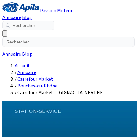
Passion Moteur
Annuaire
Blog
Annuaire
Blog
Accueil
/
Annuaire
/
Carrefour Market
/
Bouches-du-Rhône
/
Carrefour Market — GIGNAC-LA-NERTHE