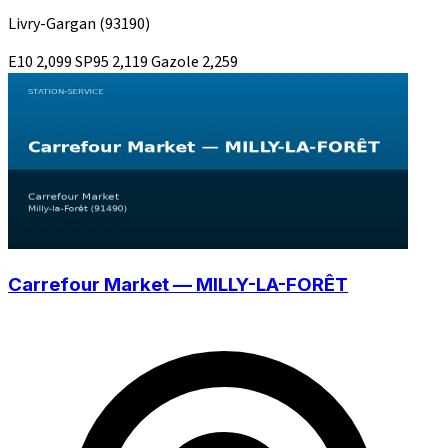
Livry-Gargan
(93190)
E10
2,099
SP95
2,119
Gazole
2,259
Carrefour Market — MILLY-LA-FORÊT