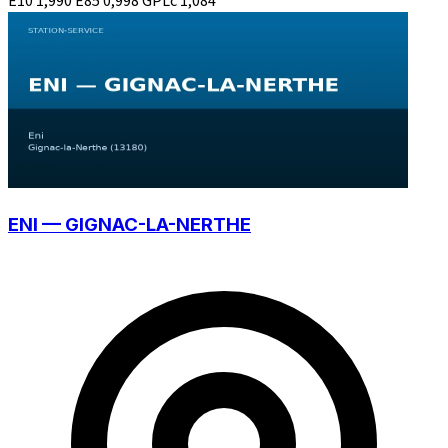
E10
1,990
E85
0,998
GPLc
1,084
ENI — GIGNAC-LA-NERTHE