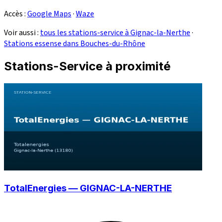
Accès :
Google Maps
·
Waze
Voir aussi :
tous les stations-service à Gignac-la-Nerthe
·
Stations essense dans Bouches-du-Rhône
Stations-Service à proximité
TotalEnergies — GIGNAC-LA-NERTHE