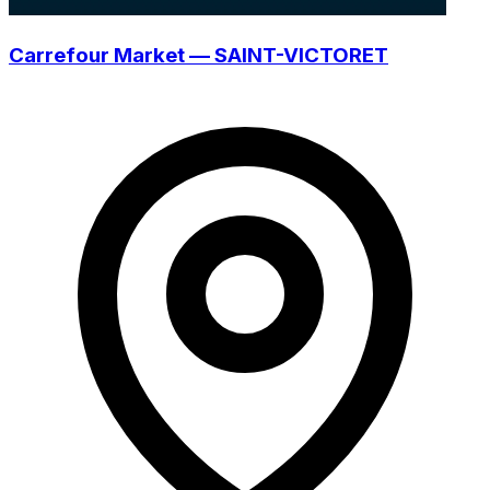
Carrefour Market — SAINT-VICTORET