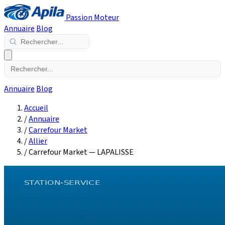
Passion Moteur
Annuaire
Blog
Annuaire
Blog
Accueil
/
Annuaire
/
Carrefour Market
/
Allier
/
Carrefour Market — LAPALISSE