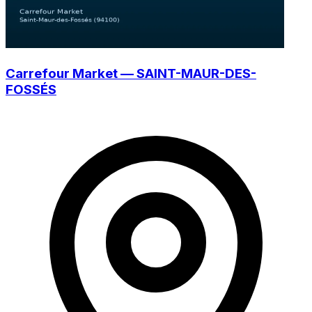
Carrefour Market — SAINT-MAUR-DES-
FOSSÉS