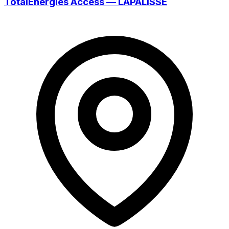
TotalEnergies Access — LAPALISSE