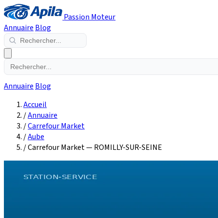
Passion Moteur
Annuaire
Blog
Annuaire
Blog
Accueil
/
Annuaire
/
Carrefour Market
/
Aube
/
Carrefour Market — ROMILLY-SUR-SEINE