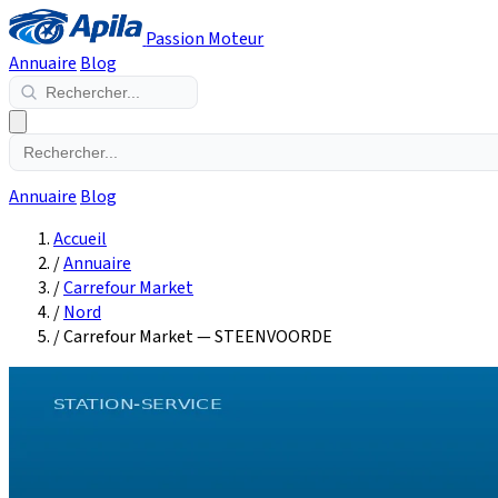
Passion Moteur
Annuaire
Blog
Annuaire
Blog
Accueil
/
Annuaire
/
Carrefour Market
/
Nord
/
Carrefour Market — STEENVOORDE