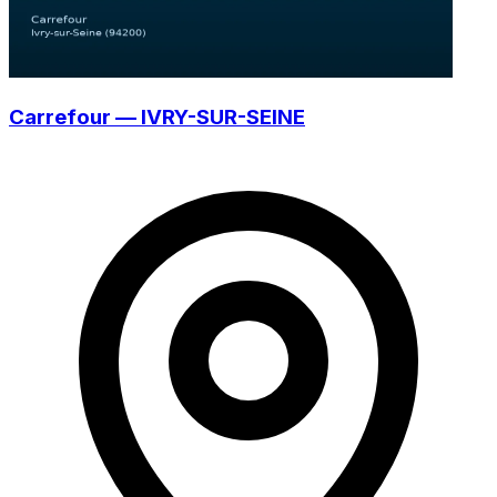
Carrefour — IVRY-SUR-SEINE