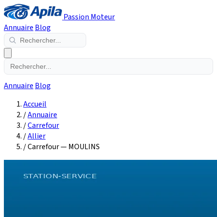
Passion Moteur
Annuaire
Blog
Annuaire
Blog
Accueil
/
Annuaire
/
Carrefour
/
Allier
/
Carrefour — MOULINS