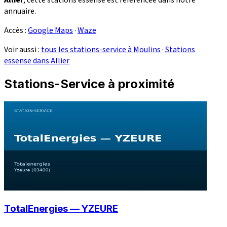
annuaire.
Accès :
Google Maps
·
Waze
Voir aussi :
tous les stations-service à Moulins
·
Stations
essense dans Allier
Stations-Service à proximité
TotalEnergies — YZEURE