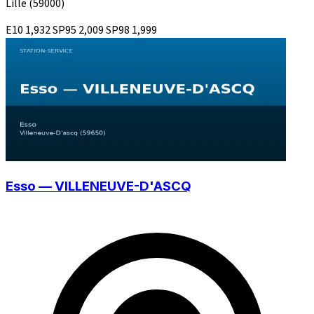
Lille
(59000)
E10
1,932
SP95
2,009
SP98
1,999
Esso — VILLENEUVE-D'ASCQ