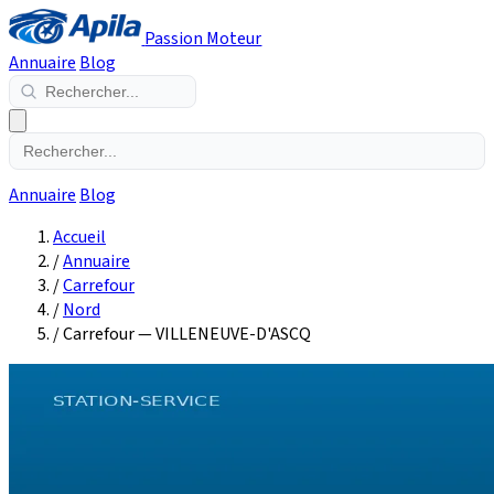
Passion Moteur
Annuaire
Blog
Annuaire
Blog
Accueil
/
Annuaire
/
Carrefour
/
Nord
/
Carrefour — VILLENEUVE-D'ASCQ