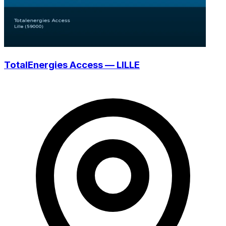
TotalEnergies Access — LILLE