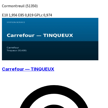
Cormontreuil
(51350)
E10
1,956
E85
0,819
GPLc
0,974
Carrefour — TINQUEUX