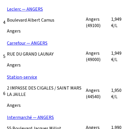
Leclerc — ANGERS
Angers
1,949
Boulevard Albert Camus
4
(49100)
€/L
Angers
Carrefour — ANGERS
Angers
1,949
RUE DU GRAND LAUNAY
5
(49000)
€/L
Angers
Station-service
2 IMPASSE DES CIGALES / SAINT MARS
Angers
1,950
6
LA JAILLE
(44540)
€/L
Angers
Intermarché — ANGERS
Angers
1,990
55 Boulevard Jacques Millot