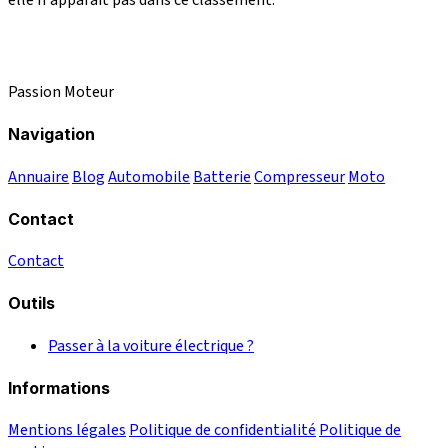
elle n'apparaît pas dans ce classement.
Passion Moteur
Navigation
Annuaire
Blog
Automobile
Batterie
Compresseur
Moto
Contact
Contact
Outils
Passer à la voiture électrique ?
Informations
Mentions légales
Politique de confidentialité
Politique de