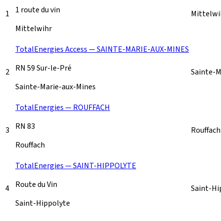
1 route du vin
1
Mittelw
Mittelwihr
TotalEnergies Access — SAINTE-MARIE-AUX-MINES
RN 59 Sur-le-Pré
2
Sainte-M
Sainte-Marie-aux-Mines
TotalEnergies — ROUFFACH
RN 83
3
Rouffac
Rouffach
TotalEnergies — SAINT-HIPPOLYTE
Route du Vin
4
Saint-Hi
Saint-Hippolyte