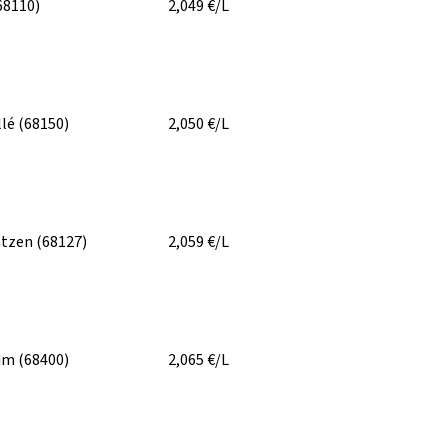
68110)
2,049
€/L
llé
(68150)
2,050
€/L
ntzen
(68127)
2,059
€/L
eim
(68400)
2,065
€/L