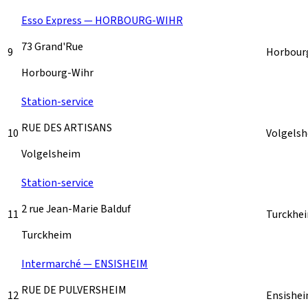
Esso Express — HORBOURG-WIHR
73 Grand'Rue
9
Horbour
Horbourg-Wihr
Station-service
RUE DES ARTISANS
10
Volgels
Volgelsheim
Station-service
2 rue Jean-Marie Balduf
11
Turckhe
Turckheim
Intermarché — ENSISHEIM
RUE DE PULVERSHEIM
12
Ensishe