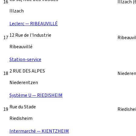
16
Illzach
(
Illzach
Leclerc — RIBEAUVILLÉ
12 Rue de l'Industrie
17
Ribeauvi
Ribeauvillé
Station-service
2 RUE DES ALPES
18
Niedere
Niederentzen
Système U — RIEDISHEIM
Rue du Stade
19
Riedish
Riedisheim
Intermarché — KIENTZHEIM