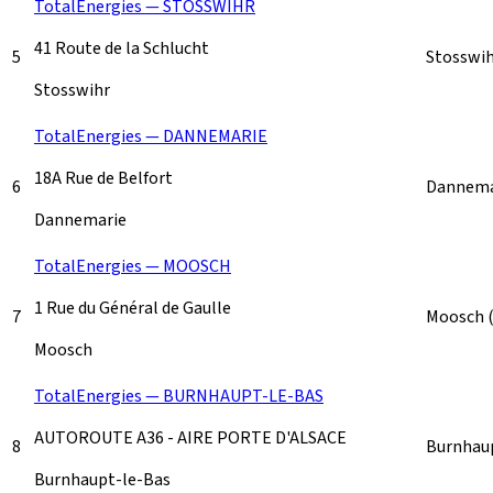
TotalEnergies — STOSSWIHR
41 Route de la Schlucht
5
Stosswi
Stosswihr
TotalEnergies — DANNEMARIE
18A Rue de Belfort
6
Dannema
Dannemarie
TotalEnergies — MOOSCH
1 Rue du Général de Gaulle
7
Moosch
Moosch
TotalEnergies — BURNHAUPT-LE-BAS
AUTOROUTE A36 - AIRE PORTE D'ALSACE
8
Burnhau
Burnhaupt-le-Bas