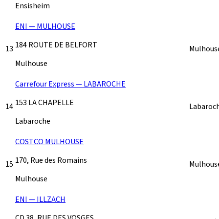
Ensisheim
ENI — MULHOUSE
184 ROUTE DE BELFORT
13
Mulhous
Mulhouse
Carrefour Express — LABAROCHE
153 LA CHAPELLE
14
Labaroc
Labaroche
COSTCO MULHOUSE
170, Rue des Romains
15
Mulhous
Mulhouse
ENI — ILLZACH
CD 38, RUE DES VOSGES