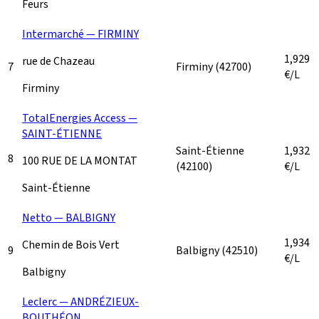
Feurs
Intermarché — FIRMINY
1,929
rue de Chazeau
7
Firminy
(42700)
€/L
Firminy
TotalEnergies Access —
SAINT-ÉTIENNE
Saint-Étienne
1,932
8
100 RUE DE LA MONTAT
(42100)
€/L
Saint-Étienne
Netto — BALBIGNY
1,934
Chemin de Bois Vert
9
Balbigny
(42510)
€/L
Balbigny
Leclerc — ANDRÉZIEUX-
BOUTHÉON