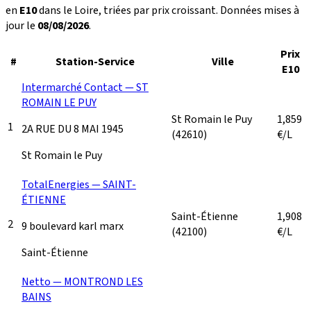
en
E10
dans le Loire, triées par prix croissant. Données mises à
jour le
08/08/2026
.
Prix
#
Station-Service
Ville
E10
Intermarché Contact — ST
ROMAIN LE PUY
St Romain le Puy
1,859
1
2A RUE DU 8 MAI 1945
(42610)
€/L
St Romain le Puy
TotalEnergies — SAINT-
ÉTIENNE
Saint-Étienne
1,908
2
9 boulevard karl marx
(42100)
€/L
Saint-Étienne
Netto — MONTROND LES
BAINS