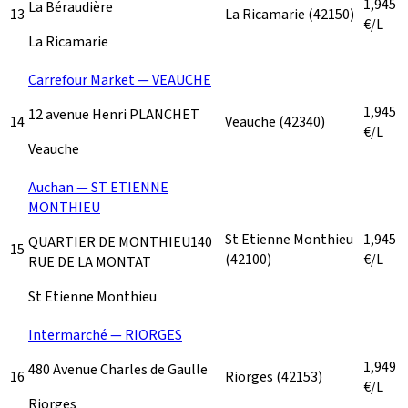
1,945
La Béraudière
13
La Ricamarie
(42150)
€/L
La Ricamarie
Carrefour Market — VEAUCHE
1,945
12 avenue Henri PLANCHET
14
Veauche
(42340)
€/L
Veauche
Auchan — ST ETIENNE
MONTHIEU
St Etienne Monthieu
1,945
QUARTIER DE MONTHIEU140
15
(42100)
€/L
RUE DE LA MONTAT
St Etienne Monthieu
Intermarché — RIORGES
1,949
480 Avenue Charles de Gaulle
16
Riorges
(42153)
€/L
Riorges