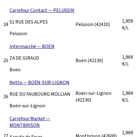
Carrefour Contact — PELUSSIN
1,959
51 RUE DES ALPES
24
Pelussin
(42410)
€/L
Pelussin
Intermarché — BOEN
1,969
ZA DE GIRAUD
25
Boen
(42130)
€/L
Boen
Netto — BOËN-SUR-LIGNON
Boën-sur-Lignon
1,969
RUE DU FAUBOURG MOLLIAN
26
(42130)
€/L
Boën-sur-Lignon
Carrefour Market —
MONTBRISON
1,969
27
Montbrison
(42600)
4 route de Feurs