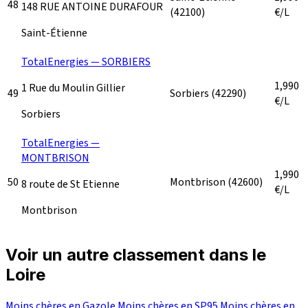
48
148 RUE ANTOINE DURAFOUR
(42100)
€/L
Saint-Étienne
TotalEnergies — SORBIERS
1,990
1 Rue du Moulin Gillier
49
Sorbiers
(42290)
€/L
Sorbiers
TotalEnergies —
MONTBRISON
1,990
50
Montbrison
(42600)
8 route de St Etienne
€/L
Montbrison
Voir un autre classement dans le
Loire
Moins chères en Gazole
Moins chères en SP95
Moins chères en