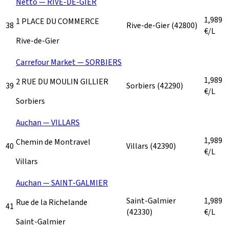
Netto — RIVE-DE-GIER
1,989
1 PLACE DU COMMERCE
38
Rive-de-Gier
(42800)
€/L
Rive-de-Gier
Carrefour Market — SORBIERS
1,989
2 RUE DU MOULIN GILLIER
39
Sorbiers
(42290)
€/L
Sorbiers
Auchan — VILLARS
1,989
Chemin de Montravel
40
Villars
(42390)
€/L
Villars
Auchan — SAINT-GALMIER
Saint-Galmier
1,989
Rue de la Richelande
41
(42330)
€/L
Saint-Galmier