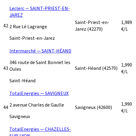
Leclerc — SAINT-PRIEST-EN-
JAREZ
Saint-Priest-en-
1,989
42
2 Rue Lé Lagrange
Jarez
(42270)
€/L
Saint-Priest-en-Jarez
Intermarché — SAINT-HÉAND
346 route de Saint Bonnet les
1,990
43
Saint-Héand
(42570)
Oules
€/L
Saint-Héand
TotalEnergies — SAVIGNEUX
1,990
2 avenue Charles de Gaulle
44
Savigneux
(42600)
€/L
Savigneux
TotalEnergies — CHAZELLES-
SUR-LYON