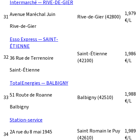
Intermarché — RIVE-DE-GIER
1,979
Avenue Maréchal Juin
31
Rive-de-Gier
(42800)
€/L
Rive-de-Gier
Esso Express — SAINT-
ÉTIENNE
Saint-Étienne
1,986
32
36 Rue de Terrenoire
(42100)
€/L
Saint-Étienne
TotalEnergies — BALBIGNY
1,988
51 Route de Roanne
33
Balbigny
(42510)
€/L
Balbigny
Station-service
Saint Romain le Puy
1,989
2A rue du 8 mai 1945
34
(42610)
€/L