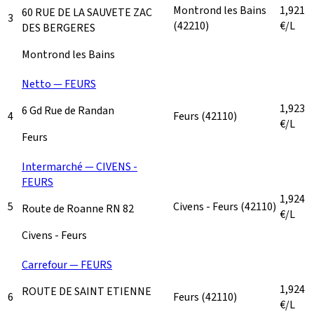
Montrond les Bains
1,921
60 RUE DE LA SAUVETE ZAC
3
(42210)
€/L
DES BERGERES
Montrond les Bains
Netto — FEURS
1,923
6 Gd Rue de Randan
4
Feurs
(42110)
€/L
Feurs
Intermarché — CIVENS -
FEURS
1,924
5
Civens - Feurs
(42110)
Route de Roanne RN 82
€/L
Civens - Feurs
Carrefour — FEURS
1,924
ROUTE DE SAINT ETIENNE
6
Feurs
(42110)
€/L