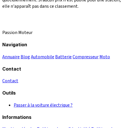
quotidiennement. Si aucun prix n'est publié pour une station,
elle n'apparaît pas dans ce classement.
Passion Moteur
Navigation
Annuaire
Blog
Automobile
Batterie
Compresseur
Moto
Contact
Contact
Outils
Passer à la voiture électrique ?
Informations