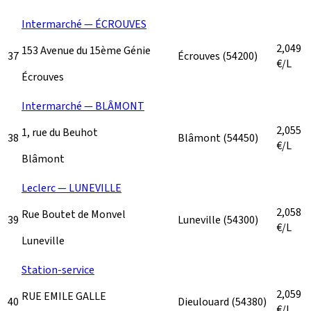
Intermarché — ÉCROUVES
2,049
153 Avenue du 15ème Génie
37
Écrouves
(54200)
€/L
Écrouves
Intermarché — BLÂMONT
2,055
1, rue du Beuhot
38
Blâmont
(54450)
€/L
Blâmont
Leclerc — LUNEVILLE
2,058
Rue Boutet de Monvel
39
Luneville
(54300)
€/L
Luneville
Station-service
2,059
RUE EMILE GALLE
40
Dieulouard
(54380)
€/L