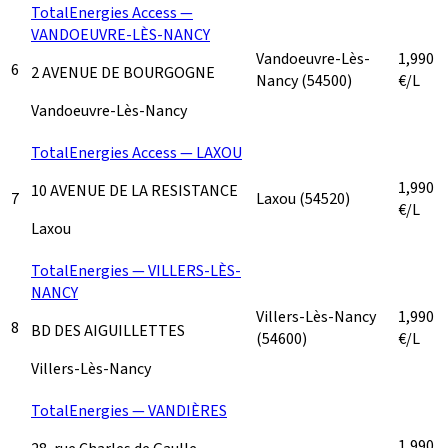
TotalEnergies Access —
VANDOEUVRE-LÈS-NANCY
Vandoeuvre-Lès-
1,990
6
2 AVENUE DE BOURGOGNE
Nancy
(54500)
€/L
Vandoeuvre-Lès-Nancy
TotalEnergies Access — LAXOU
1,990
10 AVENUE DE LA RESISTANCE
7
Laxou
(54520)
€/L
Laxou
TotalEnergies — VILLERS-LÈS-
NANCY
Villers-Lès-Nancy
1,990
8
BD DES AIGUILLETTES
(54600)
€/L
Villers-Lès-Nancy
TotalEnergies — VANDIÈRES
1,990