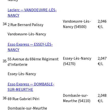
Leclerc — VANDOEUVRE-LÈS-
NANCY
Vandoeuvre-Lès-
2,046
34
2 Rue Bernard Palissy
Nancy
(54500)
€/L
Vandoeuvre-Lès-Nancy
Esso Express — ESSEY-LÈS-
NANCY
Essey-Lès-Nancy
2,047
55 Avenue du 69ème Régiment
35
(54270)
€/L
d'Infanterie
Essey-Lès-Nancy
Esso Express — DOMBASLE-
SUR-MEURTHE
Dombasle-sur-
2,048
36
69 Rue Gabriel Péri
Meurthe
(54110)
€/L
Dombasle-sur-Meurthe