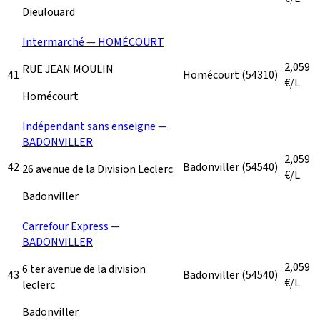
Dieulouard
Intermarché — HOMÉCOURT
2,059
RUE JEAN MOULIN
41
Homécourt
(54310)
€/L
Homécourt
Indépendant sans enseigne —
BADONVILLER
2,059
42
Badonviller
(54540)
26 avenue de la Division Leclerc
€/L
Badonviller
Carrefour Express —
BADONVILLER
2,059
6 ter avenue de la division
43
Badonviller
(54540)
€/L
leclerc
Badonviller