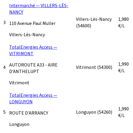
Intermarché — VILLERS-LÈS-
NANCY
Villers-Lès-Nancy
1,980
3
110 Avenue Paul Muller
(54600)
€/L
Villers-Lès-Nancy
TotalEnergies Access —
VITRIMONT
1,990
AUTOROUTE A33 - AIRE
4
Vitrimont
(54300)
€/L
D'ANTHELUPT
Vitrimont
TotalEnergies Access —
LONGUYON
1,990
5
Longuyon
(54260)
ROUTE D'ARRANCY
€/L
Longuyon