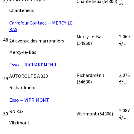
47
Chanteheux
(54300)
€/L
Chanteheux
Carrefour Contact — MERCY-LE-
BAS
Mercy-le-Bas
2,069
48
2A avenue des marronniers
(54960)
€/L
Mercy-le-Bas
Esso — RICHARDMÉNIL
Richardménil
2,076
AUTOROUTE A 330
49
(54630)
€/L
Richardménil
Esso — VITRIMONT
2,087
RN 333
50
Vitrimont
(54300)
€/L
Vitrimont