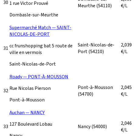
30
1 rue Victor Prouvé
Meurthe
(54110)
€/L
Dombasle-sur-Meurthe
Supermarché Match — SAINT-
NICOLAS-DE-PORT
Saint-Nicolas-de-
2,039
cc frunshopping bat 5 route de
31
Port
(54210)
€/L
ville en vermois
Saint-Nicolas-de-Port
Roady — PONT-À-MOUSSON
Pont-à-Mousson
2,045
Rue Nicolas Pierson
32
(54700)
€/L
Pont-à-Mousson
Auchan — NANCY
2,046
127 Boulevard Lobau
33
Nancy
(54000)
€/L
Nancy