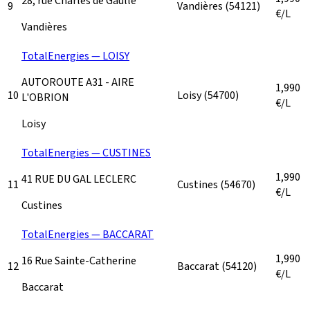
28, rue Charles de Gaulle
9
Vandières
(54121)
€/L
Vandières
TotalEnergies — LOISY
AUTOROUTE A31 - AIRE
1,990
10
Loisy
(54700)
L'OBRION
€/L
Loisy
TotalEnergies — CUSTINES
1,990
41 RUE DU GAL LECLERC
11
Custines
(54670)
€/L
Custines
TotalEnergies — BACCARAT
1,990
16 Rue Sainte-Catherine
12
Baccarat
(54120)
€/L
Baccarat