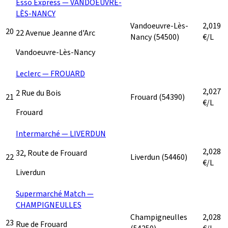
Esso Express — VANDOEUVRE-
LÈS-NANCY
Vandoeuvre-Lès-
2,019
20
22 Avenue Jeanne d'Arc
Nancy
(54500)
€/L
Vandoeuvre-Lès-Nancy
Leclerc — FROUARD
2,027
2 Rue du Bois
21
Frouard
(54390)
€/L
Frouard
Intermarché — LIVERDUN
2,028
32, Route de Frouard
22
Liverdun
(54460)
€/L
Liverdun
Supermarché Match —
CHAMPIGNEULLES
Champigneulles
2,028
23
Rue de Frouard