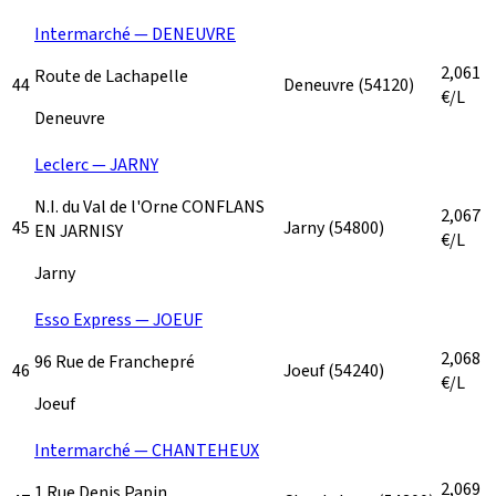
Intermarché — DENEUVRE
2,061
Route de Lachapelle
44
Deneuvre
(54120)
€/L
Deneuvre
Leclerc — JARNY
N.I. du Val de l'Orne CONFLANS
2,067
45
Jarny
(54800)
EN JARNISY
€/L
Jarny
Esso Express — JOEUF
2,068
96 Rue de Franchepré
46
Joeuf
(54240)
€/L
Joeuf
Intermarché — CHANTEHEUX
2,069
1 Rue Denis Papin