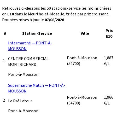
Retrouvez ci-dessous les 50 stations-service les moins chères
en
E10
dans le Meurthe-et-Moselle, triées par prix croissant.
Données mises à jour le
07/08/2026
.
Prix
#
Station-Service
Ville
E10
Intermarché — PONT-À-
MOUSSON
Pont-à-Mousson
1,887
CENTRE COMMERCIAL
1
(54700)
€/L
MONTRICHARD
Pont-à-Mousson
Supermarché Match — PONT-À-
MOUSSON
Pont-à-Mousson
1,966
2
Le Pré Latour
(54700)
€/L
Pont-à-Mousson