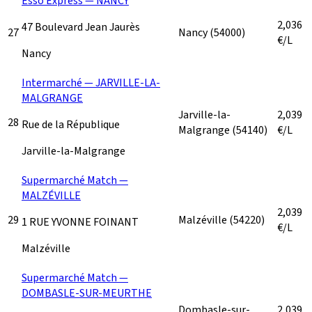
Esso Express — NANCY
2,036
47 Boulevard Jean Jaurès
27
Nancy
(54000)
€/L
Nancy
Intermarché — JARVILLE-LA-
MALGRANGE
Jarville-la-
2,039
28
Rue de la République
Malgrange
(54140)
€/L
Jarville-la-Malgrange
Supermarché Match —
MALZÉVILLE
2,039
29
Malzéville
(54220)
1 RUE YVONNE FOINANT
€/L
Malzéville
Supermarché Match —
DOMBASLE-SUR-MEURTHE
Dombasle-sur-
2,039