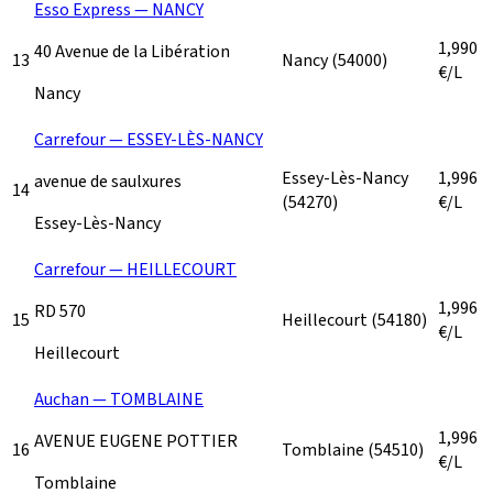
Esso Express — NANCY
1,990
40 Avenue de la Libération
13
Nancy
(54000)
€/L
Nancy
Carrefour — ESSEY-LÈS-NANCY
Essey-Lès-Nancy
1,996
avenue de saulxures
14
(54270)
€/L
Essey-Lès-Nancy
Carrefour — HEILLECOURT
1,996
RD 570
15
Heillecourt
(54180)
€/L
Heillecourt
Auchan — TOMBLAINE
1,996
AVENUE EUGENE POTTIER
16
Tomblaine
(54510)
€/L
Tomblaine