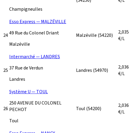
(54250)
€/L
Champigneulles
Esso Express — MALZÉVILLE
2,035
49 Rue du Colonel Driant
24
Malzéville
(54220)
€/L
Malzéville
Intermarché — LANDRES
2,036
37 Rue de Verdun
25
Landres
(54970)
€/L
Landres
Système U — TOUL
250 AVENUE DU COLONEL
2,036
26
Toul
(54200)
PECHOT
€/L
Toul