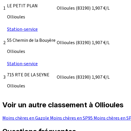
LE PETIT PLAN
1
Ollioules
(83190)
1,907
€/L
Ollioules
Station-service
55 Chemin de la Bouyère
2
Ollioules
(83190)
1,907
€/L
Ollioules
Station-service
715 RTE DE LA SEYNE
3
Ollioules
(83190)
1,907
€/L
Ollioules
Voir un autre classement à Ollioules
Moins chères en Gazole
Moins chères en SP95
Moins chères en S