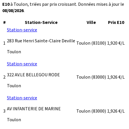
E10
à Toulon, triées par prix croissant. Données mises à jour le
08/08/2026
.
#
Station-Service
Ville
Prix E10
Station-service
283 Rue Henri Sainte-Claire Deville
1
Toulon
(83100)
1,920
€/L
Toulon
Station-service
322 AV.LE BELLEGOU RODE
2
Toulon
(83000)
1,926
€/L
Toulon
Station-service
AV INFANTERIE DE MARINE
3
Toulon
(83000)
1,926
€/L
Toulon