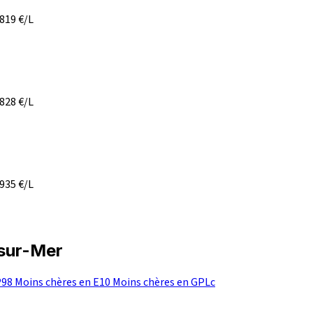
,819
€/L
,828
€/L
,935
€/L
-sur-Mer
P98
Moins chères en E10
Moins chères en GPLc