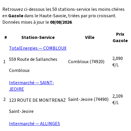
Retrouvez ci-dessous les 50 stations-service les moins chères
en
Gazole
dans le Haute-Savoie, triées par prix croissant.
Données mises à jour le
08/08/2026
.
Prix
#
Station-Service
Ville
Gazole
TotalEnergies — COMBLOUX
2,090
559 Route de Sallanches
1
Combloux
(74920)
€/L
Combloux
Intermarché — SAINT-
JEOIRE
2,109
2
Saint-Jeoire
(74490)
123 ROUTE DE MONTRENAZ
€/L
Saint-Jeoire
Intermarché — ALLINGES