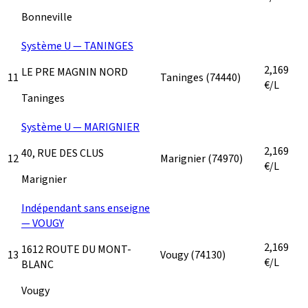
Bonneville
Système U — TANINGES
2,169
LE PRE MAGNIN NORD
11
Taninges
(74440)
€/L
Taninges
Système U — MARIGNIER
2,169
40, RUE DES CLUS
12
Marignier
(74970)
€/L
Marignier
Indépendant sans enseigne
— VOUGY
2,169
1612 ROUTE DU MONT-
13
Vougy
(74130)
€/L
BLANC
Vougy