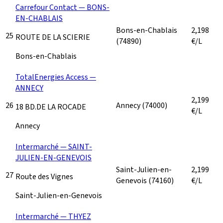
Carrefour Contact — BONS-
EN-CHABLAIS
Bons-en-Chablais
2,198
25
ROUTE DE LA SCIERIE
(74890)
€/L
Bons-en-Chablais
TotalEnergies Access —
ANNECY
2,199
26
Annecy
(74000)
18 BD.DE LA ROCADE
€/L
Annecy
Intermarché — SAINT-
JULIEN-EN-GENEVOIS
Saint-Julien-en-
2,199
27
Route des Vignes
Genevois
(74160)
€/L
Saint-Julien-en-Genevois
Intermarché — THYEZ