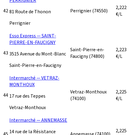
PERRIGNIER
2,222
42
Perrignier
(74550)
81 Route de Thonon
€/L
Perrignier
Esso Express — SAINT-
PIERRE-EN-FAUCIGNY
Saint-Pierre-en-
2,223
43
3515 Avenue du Mont-Blanc
Faucigny
(74800)
€/L
Saint-Pierre-en-Faucigny
Intermarché — VETRAZ-
MONTHOUX
Vetraz-Monthoux
2,225
44
17 rue des Teppes
(74100)
€/L
Vetraz-Monthoux
Intermarché — ANNEMASSE
2,225
14 rue de la Résistance
45
Annemasse
(74100)