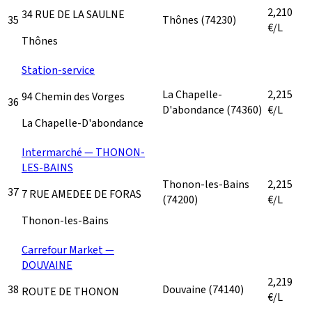
2,210
34 RUE DE LA SAULNE
35
Thônes
(74230)
€/L
Thônes
Station-service
La Chapelle-
2,215
94 Chemin des Vorges
36
D'abondance
(74360)
€/L
La Chapelle-D'abondance
Intermarché — THONON-
LES-BAINS
Thonon-les-Bains
2,215
37
7 RUE AMEDEE DE FORAS
(74200)
€/L
Thonon-les-Bains
Carrefour Market —
DOUVAINE
2,219
38
Douvaine
(74140)
ROUTE DE THONON
€/L