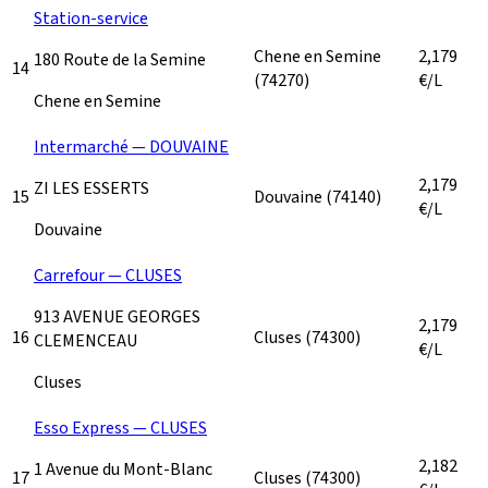
Station-service
Chene en Semine
2,179
180 Route de la Semine
14
(74270)
€/L
Chene en Semine
Intermarché — DOUVAINE
2,179
ZI LES ESSERTS
15
Douvaine
(74140)
€/L
Douvaine
Carrefour — CLUSES
913 AVENUE GEORGES
2,179
16
Cluses
(74300)
CLEMENCEAU
€/L
Cluses
Esso Express — CLUSES
2,182
1 Avenue du Mont-Blanc
17
Cluses
(74300)