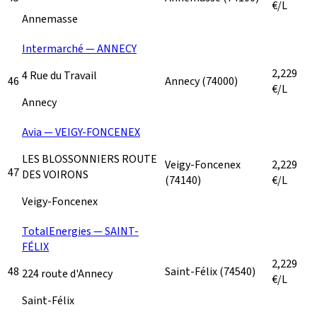
€/L
Annemasse
Intermarché — ANNECY
2,229
4 Rue du Travail
46
Annecy
(74000)
€/L
Annecy
Avia — VEIGY-FONCENEX
LES BLOSSONNIERS ROUTE
Veigy-Foncenex
2,229
47
DES VOIRONS
(74140)
€/L
Veigy-Foncenex
TotalEnergies — SAINT-
FÉLIX
2,229
48
Saint-Félix
(74540)
224 route d'Annecy
€/L
Saint-Félix