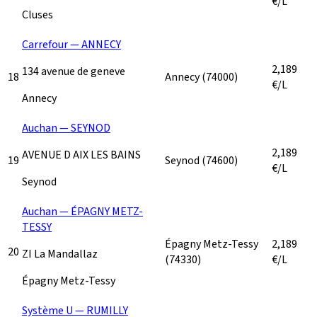
€/L
Cluses
Carrefour — ANNECY
2,189
134 avenue de geneve
18
Annecy
(74000)
€/L
Annecy
Auchan — SEYNOD
2,189
AVENUE D AIX LES BAINS
19
Seynod
(74600)
€/L
Seynod
Auchan — ÉPAGNY METZ-
TESSY
Épagny Metz-Tessy
2,189
20
ZI La Mandallaz
(74330)
€/L
Épagny Metz-Tessy
Système U — RUMILLY