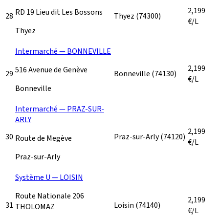
2,199
RD 19 Lieu dit Les Bossons
28
Thyez
(74300)
€/L
Thyez
Intermarché — BONNEVILLE
2,199
516 Avenue de Genève
29
Bonneville
(74130)
€/L
Bonneville
Intermarché — PRAZ-SUR-
ARLY
2,199
30
Praz-sur-Arly
(74120)
Route de Megève
€/L
Praz-sur-Arly
Système U — LOISIN
Route Nationale 206
2,199
31
Loisin
(74140)
THOLOMAZ
€/L