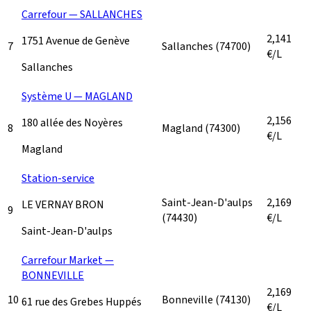
Carrefour — SALLANCHES
2,141
1751 Avenue de Genève
7
Sallanches
(74700)
€/L
Sallanches
Système U — MAGLAND
2,156
180 allée des Noyères
8
Magland
(74300)
€/L
Magland
Station-service
Saint-Jean-D'aulps
2,169
LE VERNAY BRON
9
(74430)
€/L
Saint-Jean-D'aulps
Carrefour Market —
BONNEVILLE
2,169
10
Bonneville
(74130)
61 rue des Grebes Huppés
€/L