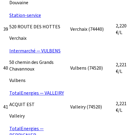
Douvaine
Station-service
2,220
520 ROUTE DES HOTTES
39
Verchaix
(74440)
€/L
Verchaix
Intermarché — VULBENS
50 chemin des Grands
2,221
40
Vulbens
(74520)
Chavannoux
€/L
Vulbens
TotalEnergies — VALLEIRY
2,221
ACQUIT EST
41
Valleiry
(74520)
€/L
Valleiry
TotalEnergies —