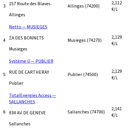
2,112
157 Route des Blaves
3
Allinges
(74200)
€/L
Allinges
Netto — MUSIEGES
2,129
ZA DES BONNETS
4
Musieges
(74270)
€/L
Musieges
Système U — PUBLIER
2,129
RUE DE CARTHERAY
5
Publier
(74500)
€/L
Publier
TotalEnergies Access —
SALLANCHES
2,141
6
Sallanches
(74700)
934 AV. DE GENEVE
€/L
Sallanches