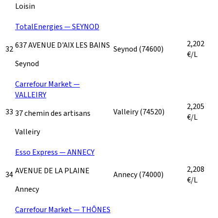
Loisin
TotalEnergies — SEYNOD
2,202
637 AVENUE D'AIX LES BAINS
32
Seynod
(74600)
€/L
Seynod
Carrefour Market —
VALLEIRY
2,205
33
Valleiry
(74520)
37 chemin des artisans
€/L
Valleiry
Esso Express — ANNECY
2,208
AVENUE DE LA PLAINE
34
Annecy
(74000)
€/L
Annecy
Carrefour Market — THÔNES