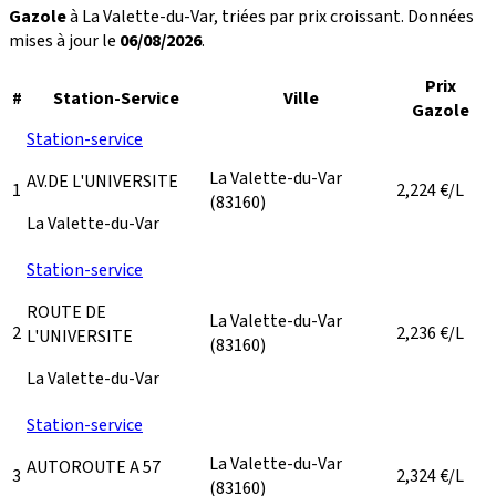
Gazole
à La Valette-du-Var, triées par prix croissant. Données
mises à jour le
06/08/2026
.
Prix
#
Station-Service
Ville
Gazole
Station-service
La Valette-du-Var
AV.DE L'UNIVERSITE
1
2,224
€/L
(83160)
La Valette-du-Var
Station-service
ROUTE DE
La Valette-du-Var
2
2,236
€/L
L'UNIVERSITE
(83160)
La Valette-du-Var
Station-service
La Valette-du-Var
AUTOROUTE A 57
3
2,324
€/L
(83160)