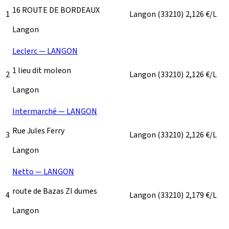
16 ROUTE DE BORDEAUX
1
Langon
(33210)
2,126
€/L
Langon
Leclerc — LANGON
1 lieu dit moleon
2
Langon
(33210)
2,126
€/L
Langon
Intermarché — LANGON
Rue Jules Ferry
3
Langon
(33210)
2,126
€/L
Langon
Netto — LANGON
route de Bazas ZI dumes
4
Langon
(33210)
2,179
€/L
Langon