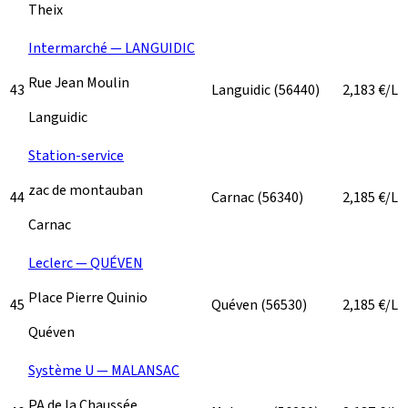
Theix
Intermarché — LANGUIDIC
Rue Jean Moulin
43
Languidic
(56440)
2,183
€/L
Languidic
Station-service
zac de montauban
44
Carnac
(56340)
2,185
€/L
Carnac
Leclerc — QUÉVEN
Place Pierre Quinio
45
Quéven
(56530)
2,185
€/L
Quéven
Système U — MALANSAC
PA de la Chaussée