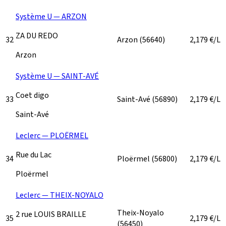
Système U — ARZON
ZA DU REDO
32
Arzon
(56640)
2,179
€/L
Arzon
Système U — SAINT-AVÉ
Coet digo
33
Saint-Avé
(56890)
2,179
€/L
Saint-Avé
Leclerc — PLOËRMEL
Rue du Lac
34
Ploërmel
(56800)
2,179
€/L
Ploërmel
Leclerc — THEIX-NOYALO
Theix-Noyalo
2 rue LOUIS BRAILLE
35
2,179
€/L
(56450)