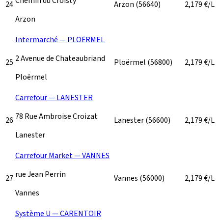
Chemin du Croisty
24
Arzon
(56640)
2,179
€/L
Arzon
Intermarché — PLOËRMEL
2 Avenue de Chateaubriand
25
Ploërmel
(56800)
2,179
€/L
Ploërmel
Carrefour — LANESTER
78 Rue Ambroise Croizat
26
Lanester
(56600)
2,179
€/L
Lanester
Carrefour Market — VANNES
rue Jean Perrin
27
Vannes
(56000)
2,179
€/L
Vannes
Système U — CARENTOIR