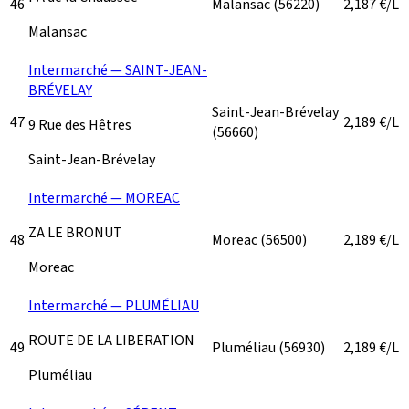
46
Malansac
(56220)
2,187
€/L
Malansac
Intermarché — SAINT-JEAN-
BRÉVELAY
Saint-Jean-Brévelay
47
2,189
€/L
9 Rue des Hêtres
(56660)
Saint-Jean-Brévelay
Intermarché — MOREAC
ZA LE BRONUT
48
Moreac
(56500)
2,189
€/L
Moreac
Intermarché — PLUMÉLIAU
ROUTE DE LA LIBERATION
49
Pluméliau
(56930)
2,189
€/L
Pluméliau