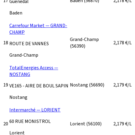
17
Baden
(56870)
2,178
€/L
Guénédal
Baden
Carrefour Market — GRAND-
CHAMP
Grand-Champ
18
2,178
€/L
ROUTE DE VANNES
(56390)
Grand-Champ
TotalEnergies Access —
NOSTANG
19
Nostang
(56690)
2,179
€/L
VE165 - AIRE DE BOUL SAPIN
Nostang
Intermarché — LORIENT
60 RUE MONISTROL
20
Lorient
(56100)
2,179
€/L
Lorient