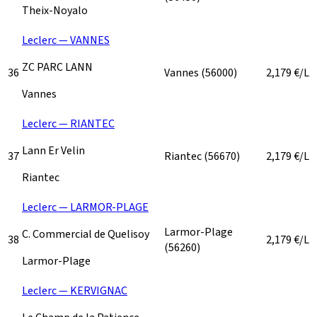
Theix-Noyalo
Leclerc — VANNES
ZC PARC LANN
36
Vannes
(56000)
2,179
€/L
Vannes
Leclerc — RIANTEC
Lann Er Velin
37
Riantec
(56670)
2,179
€/L
Riantec
Leclerc — LARMOR-PLAGE
Larmor-Plage
C. Commercial de Quelisoy
38
2,179
€/L
(56260)
Larmor-Plage
Leclerc — KERVIGNAC