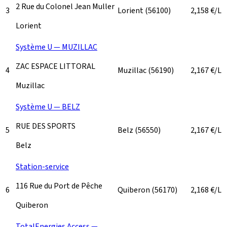
2 Rue du Colonel Jean Muller
3
Lorient
(56100)
2,158
€/L
Lorient
Système U — MUZILLAC
ZAC ESPACE LITTORAL
4
Muzillac
(56190)
2,167
€/L
Muzillac
Système U — BELZ
RUE DES SPORTS
5
Belz
(56550)
2,167
€/L
Belz
Station-service
116 Rue du Port de Pêche
6
Quiberon
(56170)
2,168
€/L
Quiberon
TotalEnergies Access —