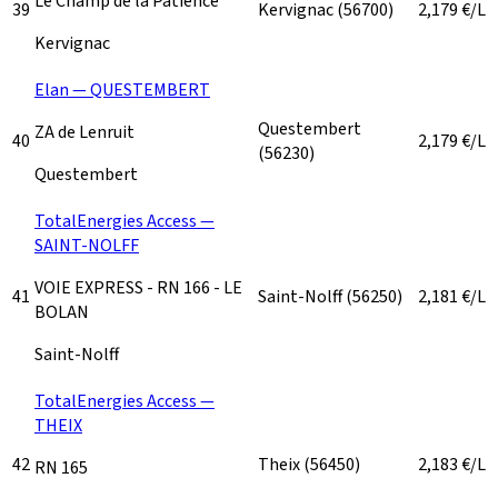
Le Champ de la Patience
39
Kervignac
(56700)
2,179
€/L
Kervignac
Elan — QUESTEMBERT
Questembert
ZA de Lenruit
40
2,179
€/L
(56230)
Questembert
TotalEnergies Access —
SAINT-NOLFF
VOIE EXPRESS - RN 166 - LE
41
Saint-Nolff
(56250)
2,181
€/L
BOLAN
Saint-Nolff
TotalEnergies Access —
THEIX
42
Theix
(56450)
2,183
€/L
RN 165