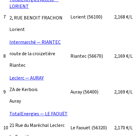
LORIENT
7
Lorient
(56100)
2,168
€/L
2, RUE BENOIT FRACHON
Lorient
Intermarché — RIANTEC
route de la croizetière
8
Riantec
(56670)
2,169
€/L
Riantec
Leclerc — AURAY
ZA de Kerbois
9
Auray
(56400)
2,169
€/L
Auray
TotalEnergies — LE FAOUËT
21 Rue du Maréchal Leclerc
10
Le Faouët
(56320)
2,170
€/L