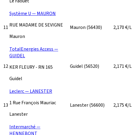
Le Faouët
Système U — MAURON
RUE MADAME DE SEVIGNE
11
Mauron
(56430)
2,170
€/L
Mauron
TotalEnergies Access —
GUIDEL
12
Guidel
(56520)
2,171
€/L
KER FLEURY - RN 165
Guidel
Leclerc — LANESTER
1 Rue François Mauriac
13
Lanester
(56600)
2,175
€/L
Lanester
Intermarché —
HENNEBONT