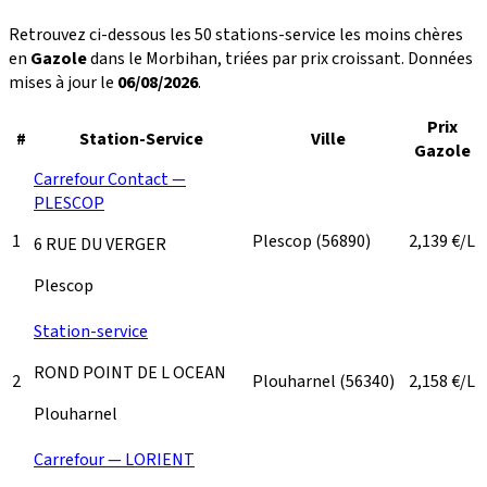
Retrouvez ci-dessous les 50 stations-service les moins chères
en
Gazole
dans le Morbihan, triées par prix croissant. Données
mises à jour le
06/08/2026
.
Prix
#
Station-Service
Ville
Gazole
Carrefour Contact —
PLESCOP
1
Plescop
(56890)
2,139
€/L
6 RUE DU VERGER
Plescop
Station-service
ROND POINT DE L OCEAN
2
Plouharnel
(56340)
2,158
€/L
Plouharnel
Carrefour — LORIENT