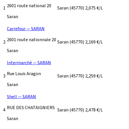
2601 route national 20
1
Saran
(45770)
2,075
€/L
Saran
Carrefour — SARAN
2601 route nationnale 20
2
Saran
(45770)
2,169
€/L
Saran
Intermarché — SARAN
Rue Louis Aragon
3
Saran
(45770)
2,259
€/L
Saran
Shell — SARAN
RUE DES CHATAIGNIERS
4
Saran
(45770)
2,478
€/L
Saran